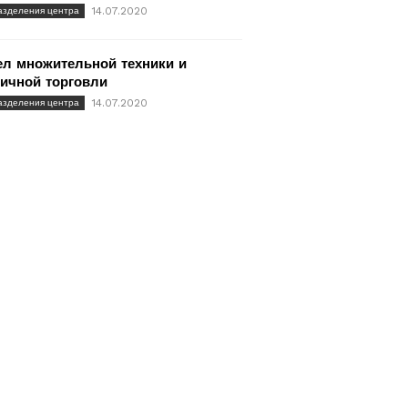
14.07.2020
азделения центра
ел множительной техники и
ичной торговли
14.07.2020
азделения центра