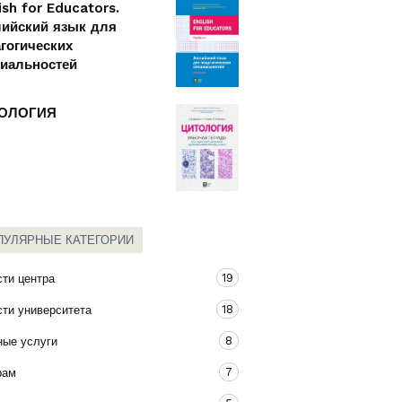
ish for Educators.
лийский язык для
гогических
циальностей
ОЛОГИЯ
ПУЛЯРНЫЕ КАТЕГОРИИ
19
ти центра
18
ти университета
8
ные услуги
7
рам