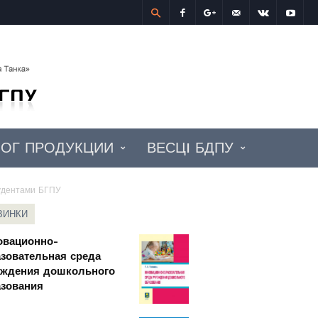
Учебно-
издательский
центр
БГПУ
ЛОГ ПРОДУКЦИИ
ВЕСЦI БДПУ
тудентами БГПУ
ВИНКИ
овационно-
зовательная среда
еждения дошкольного
азования