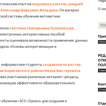
Подр
гогическим опытом
поделился учитель средней
О на
ка Александр Маркович Фельдман
. Он раскрыл
кой системы обучения математике.
ПО
жинска
Светлана Григорьевна Пузиновская
 электронных интерактивных пособий
Пре
уденты оценивали возможности применения данных
Платн
здела «Основы алгоритмизации и
РЕД
ОТК
в информатики студенты
создавали на мастер-
ПОЛ
ии Борисовского района
Ивана Викторовича
Новос
вал участникам различные интернет-ресурсы,
еализации эффективного образовательного
Кон
О нас
 обучения «ЭСО «Орион» для создания и
Отде