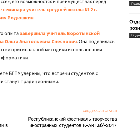
ссе», его возможностях и преимуществах перед
Подр
е семинара учитель средней школы № 2 г.
вич Родюшкин
.
Отд
розн
го опыта
завершила
учитель Воротынской
Подр
на
Ольга Анатольевна Счеснович
. Она поделилась
ботки оригинальной методики использования
информатики.
те БГПУ уверены, что встречи студентов с
и станут традиционными.
СЛЕДУЮЩАЯ СТАТЬЯ
Республиканский фестиваль творчества
ли в
иностранных студентов F.-ART.BУ-2017