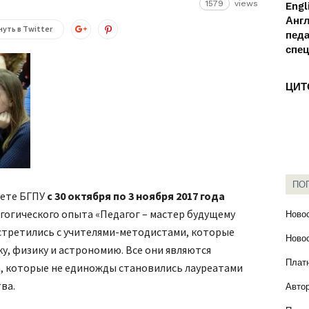
1579
views
Engl
Анг
уть в Twitter
педа
спе
ЦИТ
ПО
тете БГПУ
с 30 октября по 3 ноября 2017
года
гогического опыта «Педагог – мастер будущему
Новос
стретились с учителями-методистами, которые
Новос
, физику и астрономию. Все они являются
Плат
, которые не единожды становились лауреатами
ва.
Авто