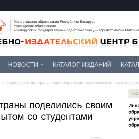
НОВОСТИ
КАТАЛОГ ИЗДАНИЙ
КАТА
Лучшие учителя страны поделились своим педагогическим опытом со с
НО
траны поделились своим
Инн
обра
пытом со студентами
учр
обр