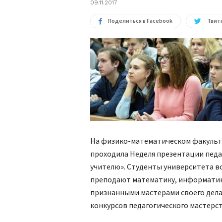
09.11.2017
Поделиться в Facebook
Твитн
На физико-математическом факуль
проходила Неделя презентации педа
учителю». Студенты университета в
преподают математику, информатику
признанными мастерами своего дела
конкурсов педагогического мастерст