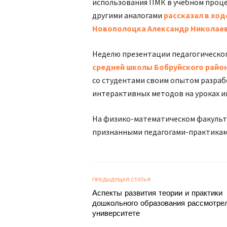
использования ПМК в учебном проце
другими аналогами
рассказал в ход
Новополоцка Александр Николае
Неделю презентации педагогическо
средней школы Бобруйского райо
со студентами своим опытом разра
интерактивных методов на уроках 
На физико-математическом факульте
признанными педагогами-практикам
ПРЕДЫДУЩАЯ СТАТЬЯ
Аспекты развития теории и практики
дошкольного образования рассмотре
университете