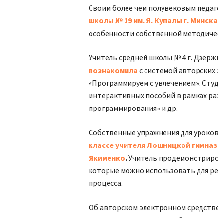
Своим более чем полувековым педа
школы № 19 им. Я. Купалы г. Минс
особенности собственной методичес
Учитель средней школы № 4 г. Дзер
познакомила
с системой авторских
«Программируем с увлечением». Ст
интерактивных пособий в рамках ра
программирования» и др.
Собственные упражнения для уроко
классе учителя Л
ошницкой гимназ
Якименко
.
Учитель продемонстриро
которые можно использовать для р
процесса.
Об авторском электронном средстве