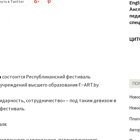
уть в Twitter
Engl
Анг
педа
спе
ЦИТ
а
состоится Республиканский фестиваль
ПО
учреждений высшего образования F.−ART.bу.
Новос
идарность, сотрудничество» – под таким девизом в
 фестиваль.
Новос
Плат
аля:
Авто
вственного и гражданско-патриотического