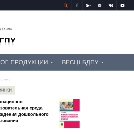
Учебно-
издательский
центр
БГПУ
ЛОГ ПРОДУКЦИИ
ВЕСЦI БДПУ
У-2017
ВИНКИ
овационно-
зовательная среда
еждения дошкольного
азования