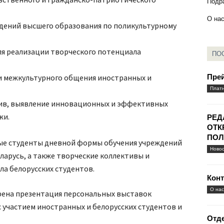
Подр
О на
дений высшего образования по поликультурному
ля реализации творческого потенциала
ПО
Пре
и межкультурного общения иностранных и
Платн
в, выявление инновационных и эффективных
жи.
РЕД
ОТК
ПОЛ
ые студенты дневной формы обучения учреждений
Новос
ларусь, а также творческие коллективы и
ла белорусских студентов.
Кон
О нас
ена презентация персональных выставок
с участием иностранных и белорусских студентов и
Отде