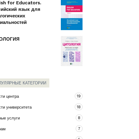
ish for Educators.
лийский язык для
гогических
циальностей
ОЛОГИЯ
ПУЛЯРНЫЕ КАТЕГОРИИ
19
ти центра
18
ти университета
8
ные услуги
7
рам