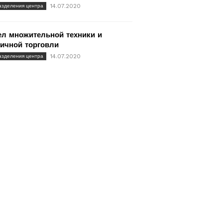
14.07.2020
азделения центра
ел множительной техники и
ичной торговли
14.07.2020
азделения центра