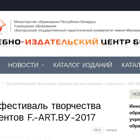
НОВОСТИ
КАТАЛОГ ИЗДАНИЙ
КАТА
Республиканский фестиваль творчества иностранных студентов F.-ART.B
НО
фестиваль творчества
Инн
обра
ентов F.-ART.BУ-2017
учр
обр
1352
views